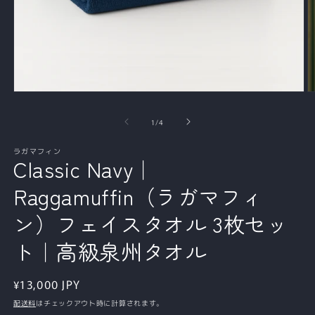
モ
ー
の
1
/
4
ダ
ル
で
ラガマフィン
Classic Navy｜
メ
デ
ィ
Raggamuffin（ラガマフィ
ア
(1)
(2
ン）フェイスタオル 3枚セッ
を
開
ト｜高級泉州タオル
く
通
¥13,000 JPY
常
配送料
はチェックアウト時に計算されます。