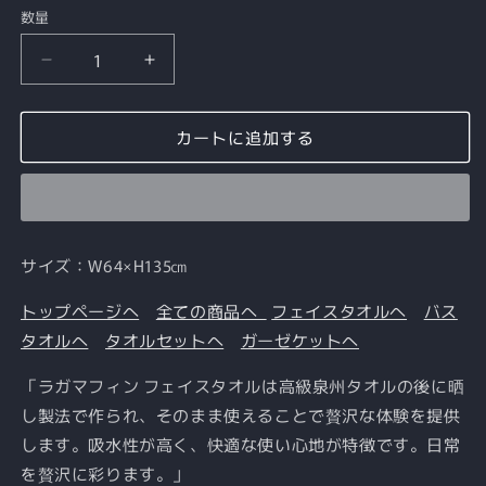
価
数量
格
Classic
Classic
Navy
Navy
｜
｜
カートに追加する
Raggamuffin（ラ
Raggamuffin（ラ
ガ
ガ
マ
マ
フ
フ
ィ
ィ
サイズ：W64×H135㎝
ン）
ン）
フ
フ
トップページへ
全ての商品へ
フェイスタオルへ
バス
ェ
ェ
タオルへ
タオルセットへ
ガーゼケットへ
イ
イ
ス
ス
「ラガマフィン フェイスタオルは高級泉州タオルの後に晒
タ
タ
し製法で作られ、そのまま使えることで贅沢な体験を提供
オ
オ
します。吸水性が高く、快適な使い心地が特徴です。日常
ル
ル
を贅沢に彩ります。」
3
3