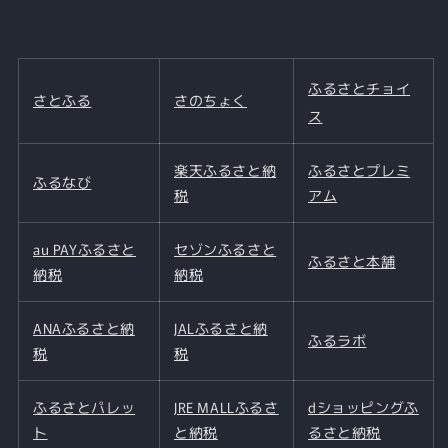
枚
枚
セ
セ
ッ
ッ
ふるさとチョイ
ト
ト
さとふる
さのちょく
｜
｜
ス
高
高
級
級
楽天ふるさと納
ふるさとプレミ
ふるなび
泉
泉
税
アム
州
州
タ
タ
au PAYふるさと
セゾンふるさと
オ
オ
ふるさと本舗
納税
納税
ル
ル
の
の
ANAふるさと納
数
数
JALふるさと納
ふるラボ
量
量
税
税
を
を
減
増
ふるさとパレッ
JRE MALLふるさ
dショッピングふ
ら
や
ト
と納税
るさと納税