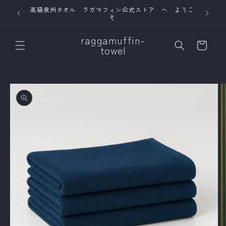
コンテ
高級泉州タオル ラガマフィン公式ストア へ ようこ
5,00
ンツに
そ
進む
カ
raggamuffin-
ー
towel
ト
商品情
報にス
キップ